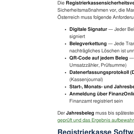
Die
Registrierkassensicherheits
Sicherheitsmaßnahmen vor, die Mani
Österreich muss folgende Anforderun
Digitale Signatur
— Jeder Bele
signiert
Belegverkettung
— Jede Transa
nachträgliches Löschen ist un
QR-Code auf jedem Beleg
— 
Umsatzzähler, Prüfsumme)
Datenerfassungsprotokoll (
(Kassenjournal)
Start-, Monats- und Jahresb
Anmeldung über FinanzOnli
Finanzamt registriert sein
Der
Jahresbeleg
muss bis spätest
geprüft und das Ergebnis aufbewahr
Registrierkasse Softw