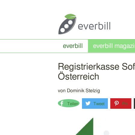
everbill
Registrierkasse So
Österreich
von
Dominik Stelzig
Teilen
Tweet
Pin