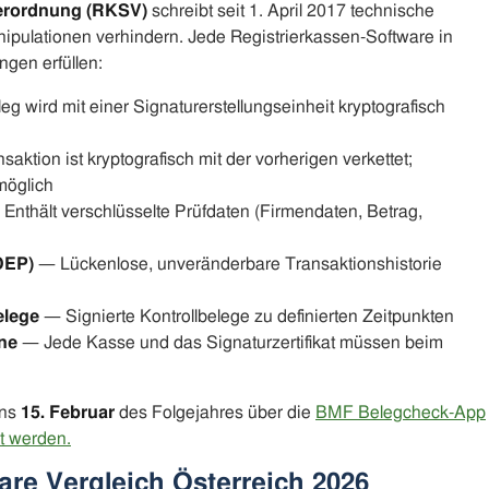
verordnung (RKSV)
schreibt seit 1. April 2017 technische
pulationen verhindern. Jede Registrierkassen-Software in
gen erfüllen:
g wird mit einer Signaturerstellungseinheit kryptografisch
ktion ist kryptografisch mit der vorherigen verkettet;
möglich
Enthält verschlüsselte Prüfdaten (Firmendaten, Betrag,
DEP)
— Lückenlose, unveränderbare Transaktionshistorie
elege
— Signierte Kontrollbelege zu definierten Zeitpunkten
ne
— Jede Kasse und das Signaturzertifikat müssen beim
ens
15. Februar
des Folgejahres über die
BMF Belegcheck-App
t werden.
are Vergleich Österreich 2026