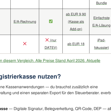
Bundle
ab EUR 9,90
Einfachste
E/A-Rechnung
(Kasse als
E/A-Lösung
Add-on)
(nur
iPad-
ab EUR 18
DATEV)
fokussiert
r in diesem Vergleich. Alle Preise Stand April 2026.
Aktuelle
gistrierkasse nutzen?
ine Kassenanwendungen — du brauchst zusätzlich eine
tung und einen separaten Export für den Steuerberater. everbi
asse
— Digitale Signatur, Belegverkettung, QR-Code, DEP — al