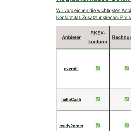
Wir vergleichen die wichtigsten An
Konformität, Zusatzfunktionen, Prei
RKSV-
Anbieter
Rechnu
konform
everbill
helloCash
ready2order