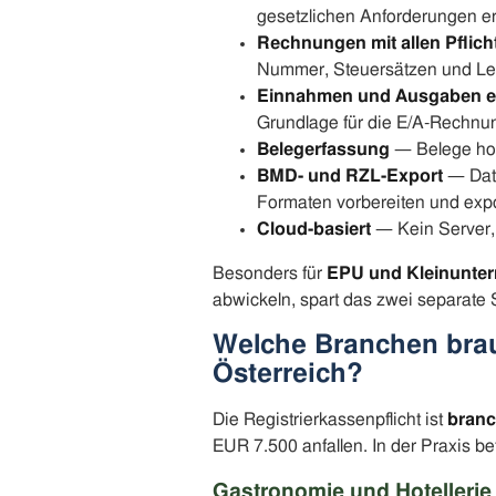
gesetzlichen Anforderungen erf
Rechnungen mit allen Pflic
Nummer, Steuersätzen und Le
Einnahmen und Ausgaben e
Grundlage für die E/A-Rechnu
Belegerfassung
— Belege hoc
BMD- und RZL-Export
— Date
Formaten vorbereiten und expo
Cloud-basiert
— Kein Server, k
Besonders für
EPU und Kleinunte
abwickeln, spart das zwei separate
Welche Branchen brau
Österreich?
Die Registrierkassenpflicht ist
bran
EUR 7.500 anfallen. In der Praxis betr
Gastronomie und Hotellerie