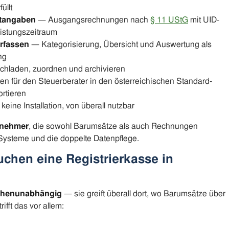
üllt
htangaben
— Ausgangsrechnungen nach
§ 11 UStG
mit UID-
istungszeitraum
rfassen
— Kategorisierung, Übersicht und Auswertung als
ng
hladen, zuordnen und archivieren
n für den Steuerberater in den österreichischen Standard-
rtieren
eine Installation, von überall nutzbar
rnehmer
, die sowohl Barumsätze als auch Rechnungen
 Systeme und die doppelte Datenpflege.
chen eine Registrierkasse in
chenunabhängig
— sie greift überall dort, wo Barumsätze über
ifft das vor allem: