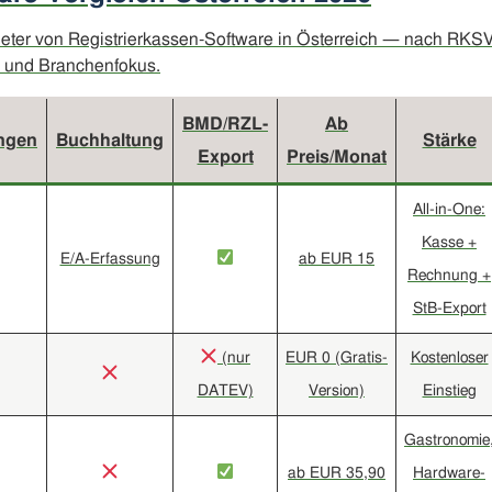
bieter von Registrierkassen-Software in Österreich — nach RKSV
s und Branchenfokus.
BMD/RZL-
Ab
ngen
Buchhaltung
Stärke
Export
Preis/Monat
All-in-One:
Kasse +
E/A-Erfassung
ab EUR 15
Rechnung +
StB-Export
(nur
EUR 0 (Gratis-
Kostenloser
DATEV)
Version)
Einstieg
Gastronomie
ab EUR 35,90
Hardware-