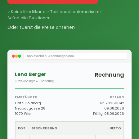
✓
Keine Kreditkarte
✓
Test endet automatisch
✓
•
•
Sofort alle Funktionen
Oder zuerst die Preise ansehen →
app.everbill.eu/rechnungen/neu
Lena Berger
Rechnung
Grafikdesign & Branding
EMPFÄNGER
DETAILS
Café Goldberg
Nr. 20260042
Neubaugasse 28
09.08.2026
1070 Wien
Fällig: 08.09.2026
POS.
BESCHREIBUNG
NETTO