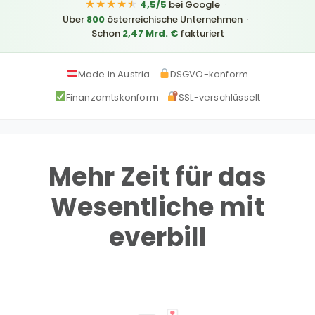
★★★★
★
·
4,5/5
bei Google
Über
800
österreichische Unternehmen
·
Schon
2,47 Mrd. €
fakturiert
Made in Austria
DSGVO-konform
Finanzamtskonform
SSL-verschlüsselt
Mehr Zeit für das
Wesentliche mit
everbill