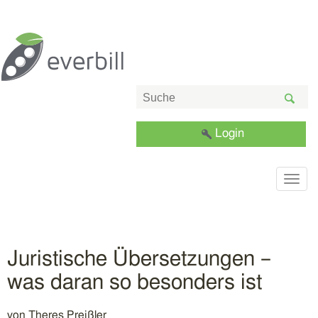
Login
Togg
navig
Juristische Übersetzungen –
was daran so besonders ist
von
Theres Preißler