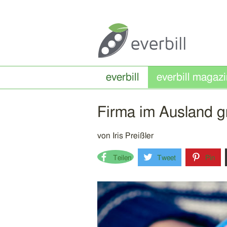
everbill
Firma im Ausland g
von
Iris Preißler
Teilen
Tweet
Pin