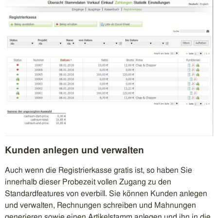
Kunden anlegen und verwalten
Auch wenn die Registrierkasse gratis ist, so haben Sie
innerhalb dieser Probezeit vollen Zugang zu den
Standardfeatures von everbill. Sie können Kunden anlegen
und verwalten, Rechnungen schreiben und Mahnungen
generieren sowie einen Artikelstamm anlegen und ihn in die