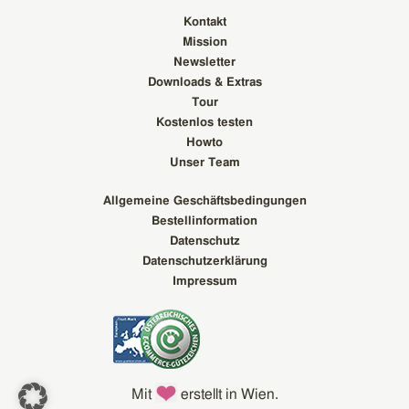
Kontakt
Mission
Newsletter
Downloads & Extras
Tour
Kostenlos testen
Howto
Unser Team
Allgemeine Geschäftsbedingungen
Bestellinformation
Datenschutz
Datenschutzerklärung
Impressum
Mit
erstellt in Wien.