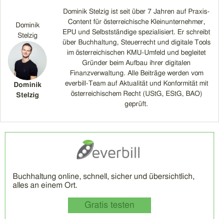
Dominik Stelzig ist seit über 7 Jahren auf Praxis-
Content für österreichische Kleinunternehmer,
Dominik
EPU und Selbstständige spezialisiert. Er schreibt
Stelzig
über Buchhaltung, Steuerrecht und digitale Tools
im österreichischen KMU-Umfeld und begleitet
Gründer beim Aufbau ihrer digitalen
Finanzverwaltung. Alle Beiträge werden vom
everbill-Team auf Aktualität und Konformität mit
Dominik
österreichischem Recht (UStG, EStG, BAO)
Stelzig
geprüft.
Buchhaltung online, schnell, sicher und übersichtlich,
alles an einem Ort.
Gratis testen