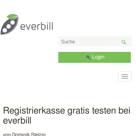
Login
Togg
navig
Registrierkasse gratis testen bei
everbill
von
Dominik Stelzig