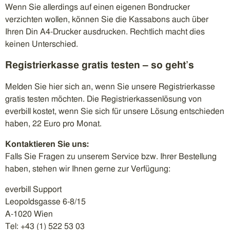
Wenn Sie allerdings auf einen eigenen Bondrucker
verzichten wollen, können Sie die Kassabons auch über
Ihren Din A4-Drucker ausdrucken. Rechtlich macht dies
keinen Unterschied.
Registrierkasse gratis testen – so geht’s
Melden Sie hier sich an, wenn Sie unsere Registrierkasse
gratis testen möchten. Die Registrierkassenlösung von
everbill kostet, wenn Sie sich für unsere Lösung entschieden
haben, 22 Euro pro Monat.
Kontaktieren Sie uns:
Falls Sie Fragen zu unserem Service bzw. Ihrer Bestellung
haben, stehen wir Ihnen gerne zur Verfügung:
everbill Support
Leopoldsgasse 6-8/15
A-1020 Wien
Tel: +43 (1) 522 53 03