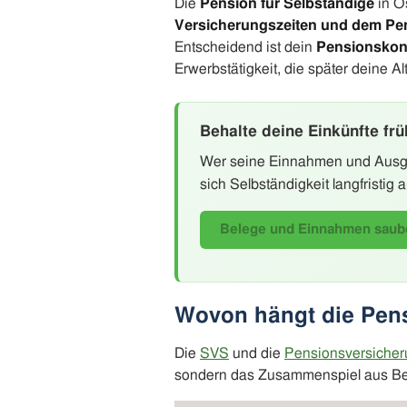
Die
Pension für Selbständige
in Ö
Versicherungszeiten und dem Pen
Entscheidend ist dein
Pensionskon
Erwerbstätigkeit, die später deine 
Behalte deine Einkünfte frü
Wer seine Einnahmen und Ausgab
sich Selbständigkeit langfristig 
Belege und Einnahmen saub
Wovon hängt die Pens
Die
SVS
und die
Pensionsversiche
sondern das Zusammenspiel aus Bei