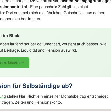
sterreich hängt 2026 vor allem von
deinen Beitragsgrundlagen
sionsantritt
ab. Eine pauschale Zahl gibt es nicht.
to
: Dort sammeln sich die jährlichen Gutschriften aus deiner
Alterspension bestimmen.
h im Blick
en laufend sauber dokumentiert, versteht auch besser, wie
auf Beiträge, Liquidität und Pension auswirkt.
er erfassen →
ion für Selbständige ab?
rung
stellen klar: Nicht ein einzelner Monatsbeitrag entscheidet,
trägen, Zeiten und Pensionskonto.