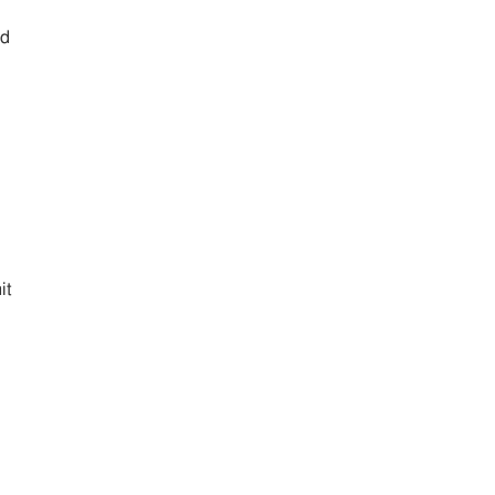
nd
it