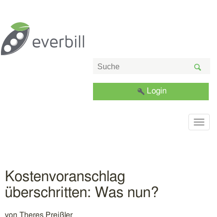
Login
Togg
navig
Kostenvoranschlag
überschritten: Was nun?
von
Theres Preißler