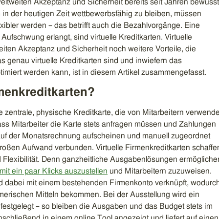
ltweiten Akzeptanz und Sicherheit bereits seit Jahren bewusst
 in der heutigen Zeit wettbewerbsfähig zu bleiben, müssen
xibler werden – das betrifft auch die Bezahlvorgänge. Eine
fschwung erlangt, sind virtuelle Kreditkarten. Virtuelle
eiten Akzeptanz und Sicherheit noch weitere Vorteile, die
as genau virtuelle Kreditkarten sind und inwiefern das
miert werden kann, ist in diesem Artikel zusammengefasst.
rmenkreditkarten?
 zentrale, physische Kreditkarte, die von Mitarbeitern verwende
ss Mitarbeiter die Karte stets anfragen müssen und Zahlungen
 auf der Monatsrechnung aufscheinen und manuell zugeordnet
roßen Aufwand verbunden. Virtuelle Firmenkreditkarten schaffe
d Flexibilität. Denn ganzheitliche Ausgabenlösungen ermögliche
 mit ein paar Klicks auszustellen
und Mitarbeitern zuzuweisen.
ind dabei mit einem bestehenden Firmenkonto verknüpft, wodurc
merischen Mitteln bekommen. Bei der Ausstellung wird ein
estgelegt – so bleiben die Ausgaben und das Budget stets im
 anschließend in einem online Tool angezeigt und liefert auf einen