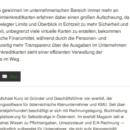
gen gewinnen im unternehmerischen Bereich immer mehr an
Firmenkreditkarten erfahren dabei einen großen Aufschwung, da
gelegter Limits und Überblick in Echtzeit zu mehr Sicherheit und
eit, unbegrenzt viele virtuelle Karten zu erstellen, bekommen
ische Finanzmittel, während durch die Personen- und
hzeitig mehr Transparenz über die Ausgaben im Unternehmen
nkreditkarten steht einer effizienten Verwaltung der
s im Weg.
Mail
Michael Kunz ist Gründer und Geschäftsführer von everbill, der
gssoftware für österreichische Kleinunternehmer und KMU. Seit über
erteljahrhundert beschäftigt er sich mit Rechnungslegung, Buchhaltung
italisierung für Selbständige in Österreich. Im everbill Magazin teilt er
nahes Wissen zu Pflichtangaben, Umsatzsteuer und E/A-Rechnung —
ständlich aufbereitet für Unternehmer, die sich aufs Kerngeschäft