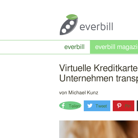
everbill
Virtuelle Kreditkart
Unternehmen transpa
von
Michael Kunz
Teilen
Tweet
Pin