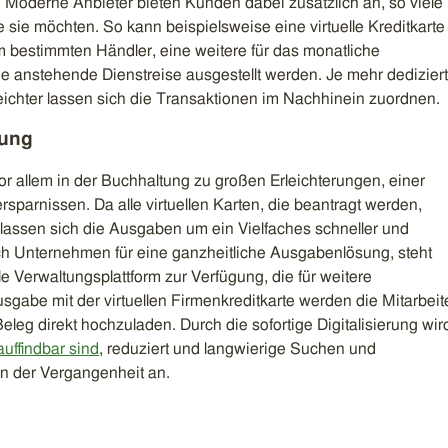
 Moderne Anbieter bieten Kunden dabei zusätzlich an, so viele
wie sie möchten. So kann beispielsweise eine virtuelle Kreditkarte
m bestimmten Händler, eine weitere für das monatliche
e anstehende Dienstreise ausgestellt werden. Je mehr dedizier
leichter lassen sich die Transaktionen im Nachhinein zuordnen.
tung
vor allem in der Buchhaltung zu großen Erleichterungen, einer
rsparnissen. Da alle virtuellen Karten, die beantragt werden,
assen sich die Ausgaben um ein Vielfaches schneller und
ch Unternehmen für eine ganzheitliche Ausgabenlösung, steht
e Verwaltungsplattform zur Verfügung, die für weitere
sgabe mit der virtuellen Firmenkreditkarte werden die Mitarbeit
leg direkt hochzuladen. Durch die sofortige Digitalisierung wir
uffindbar sind
, reduziert und langwierige Suchen und
 der Vergangenheit an.