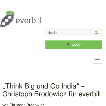
Login
Togg
navig
„Think Big und Go India“ –
Christoph Brodowicz für everbill
von
Christoph Brodowicz