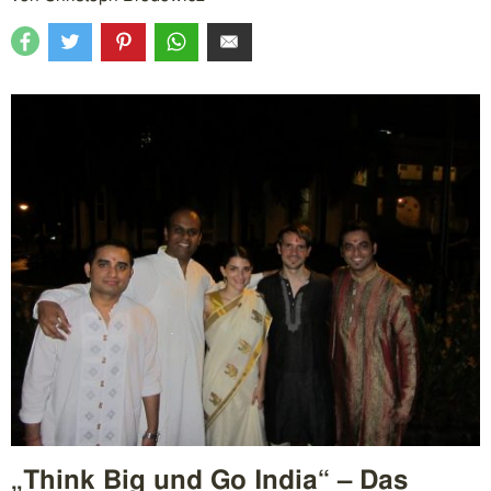
„Think Big und Go India“ – Das