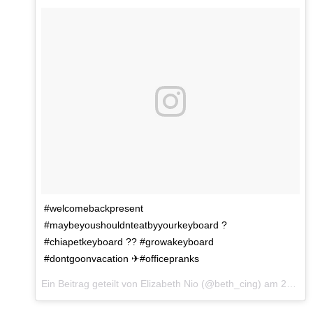
#welcomebackpresent
#maybeyoushouldnteatbyyourkeyboard ?
#chiapetkeyboard ?? #growakeyboard
#dontgoonvacation ✈#officepranks
Ein Beitrag geteilt von Elizabeth Nio (@beth_cing) am
22. Jul 2016 um 11:18 Uhr