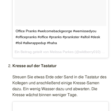
Office Pranks #welcomebackgeorge #wemissedyou
#officepranks #office #pranks #prankster #alfoil #desk
#foil #allwrappedup #haha
Ein Beitrag geteilt von Melissa Parkes (@wildberry010) am
12
Kresse auf der Tastatur
Streuen Sie etwas Erde oder Sand in die Tastatur des
Kollegen und anschließend einige Kresse-Samen
dazu. Ein wenig Wasser dazu und abwarten. Die
Kresse wächst binnen weniger Tage.