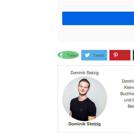
Teilen
Tweet
Pin
Dominik Stelzig
Domini
Klein
Buchhal
und b
Bei
Dominik Stelzig