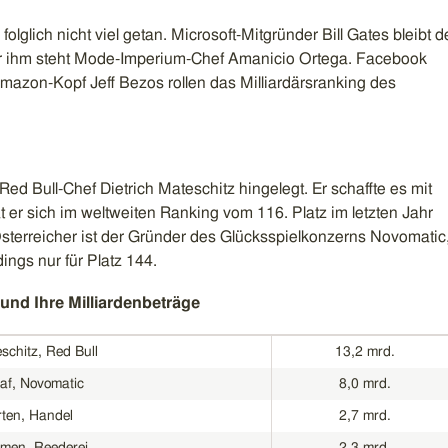
olglich nicht viel getan. Microsoft-Mitgründer Bill Gates bleibt d
er ihm steht Mode-Imperium-Chef Amanicio Ortega. Facebook
azon-Kopf Jeff Bezos rollen das Milliardärsranking des
 Red Bull-Chef Dietrich Mateschitz hingelegt. Er schaffte es mit
t er sich im weltweiten Ranking vom 116. Platz im letzten Jahr
 Österreicher ist der Gründer des Glücksspielkonzerns Novomatic
dings nur für Platz 144.
 und Ihre Milliardenbeträge
schitz, Red Bull
13,2 mrd.
af, Novomatic
8,0 mrd.
rten, Handel
2,7 mrd.
men, Reederei
2,3 mrd.