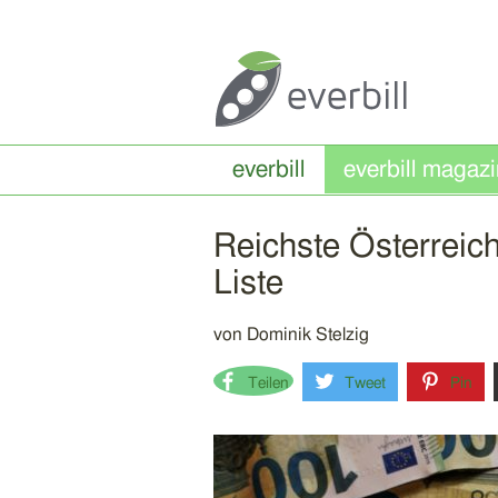
everbill
Reichste Österreic
Liste
von
Dominik Stelzig
Teilen
Tweet
Pin