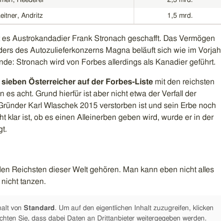
itner, Andritz
1,5 mrd.
at es Austrokandadier Frank Stronach geschafft. Das Vermögen
ers des Autozulieferkonzerns Magna beläuft sich wie im Vorjah
ande: Stronach wird von Forbes allerdings als Kanadier geführt.
r
sieben Österreicher auf der Forbes-Liste
mit den reichsten
es acht. Grund hierfür ist aber nicht etwa der Verfall der
Gründer Karl Wlaschek 2015 verstorben ist und sein Erbe noch
ht klar ist, ob es einen Alleinerben geben wird, wurde er in der
gt.
den Reichsten dieser Welt gehören. Man kann eben nicht alles
nicht tanzen.
halt von
Standard
. Um auf den eigentlichen Inhalt zuzugreifen, klicken
achten Sie, dass dabei Daten an Drittanbieter weitergegeben werden.