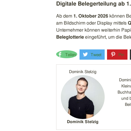
Digitale Belegerteilung ab 1
Ab dem
1. Oktober 2026
können Bel
am Bildschirm oder Display mittels
Q
Unternehmer können weiterhin Papier
Beleglotterie
eingeführt, um die Be
Teilen
Tweet
Pin
Dominik Stelzig
Domini
Klein
Buchhal
und b
Bei
Dominik Stelzig