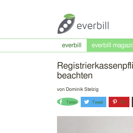
everbill
Registrierkassenpfli
beachten
von
Dominik Stelzig
Teilen
Tweet
Pin