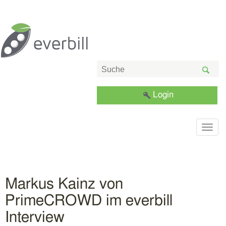
Login
Togg
navig
Markus Kainz von
PrimeCROWD im everbill
Interview