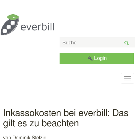
Login
Togg
navig
Inkassokosten bei everbill: Das
gilt es zu beachten
von
Dominik Stelzig