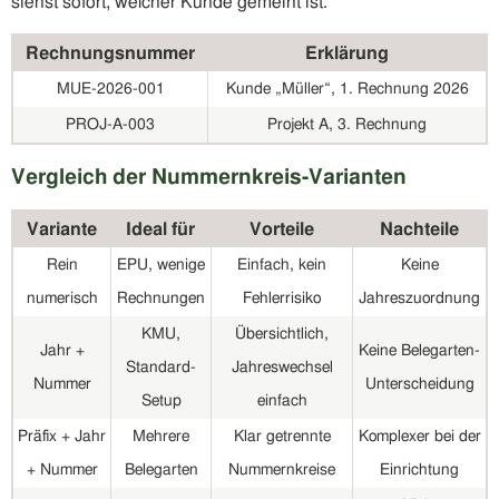
siehst sofort, welcher Kunde gemeint ist.
Rechnungsnummer
Erklärung
MUE-2026-001
Kunde „Müller“, 1. Rechnung 2026
PROJ-A-003
Projekt A, 3. Rechnung
Vergleich der Nummernkreis-Varianten
Variante
Ideal für
Vorteile
Nachteile
Rein
EPU, wenige
Einfach, kein
Keine
numerisch
Rechnungen
Fehlerrisiko
Jahreszuordnung
KMU,
Übersichtlich,
Jahr +
Keine Belegarten-
Standard-
Jahreswechsel
Nummer
Unterscheidung
Setup
einfach
Präfix + Jahr
Mehrere
Klar getrennte
Komplexer bei der
+ Nummer
Belegarten
Nummernkreise
Einrichtung