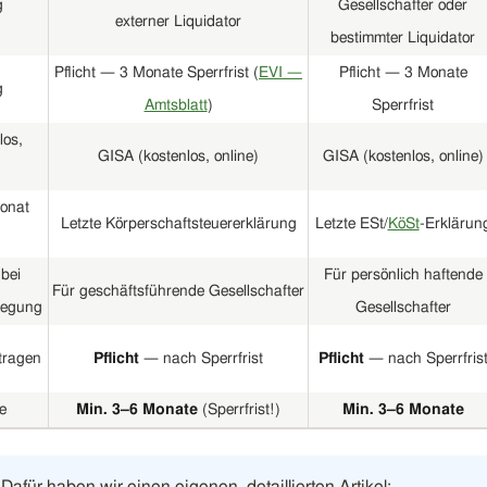
g
Gesellschafter oder
externer Liquidator
bestimmter Liquidator
Pflicht — 3 Monate Sperrfrist (
EVI —
Pflicht — 3 Monate
g
Amtsblatt
)
Sperrfrist
los,
GISA (kostenlos, online)
GISA (kostenlos, online)
onat
Letzte Körperschaftsteuererklärung
Letzte ESt/
KöSt
-Erklärun
bei
Für persönlich haftende
Für geschäftsführende Gesellschafter
legung
Gesellschafter
tragen
Pflicht
— nach Sperrfrist
Pflicht
— nach Sperrfris
e
Min. 3–6 Monate
(Sperrfrist!)
Min. 3–6 Monate