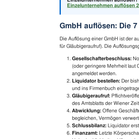
Einzelunternehmen auflösen?
Einzelunternehmen auflösen 20
GmbH auflösen: Die 7 
Die Auflösung einer GmbH ist der 
für Gläubigeraufruf). Die Auflösungs
Gesellschafterbeschluss:
Not
(oder geringere Mehrheit laut
angemeldet werden.
Liquidator bestellen:
Der bish
und ins Firmenbuch eingetragen.
Gläubigeraufruf:
Pflichtveröff
des Amtsblatts der Wiener Ze
Abwicklung:
Offene Geschäfte
begleichen, Vermögen verwert
Schlussbilanz:
Liquidator ers
Finanzamt:
Letzte Körperschaf