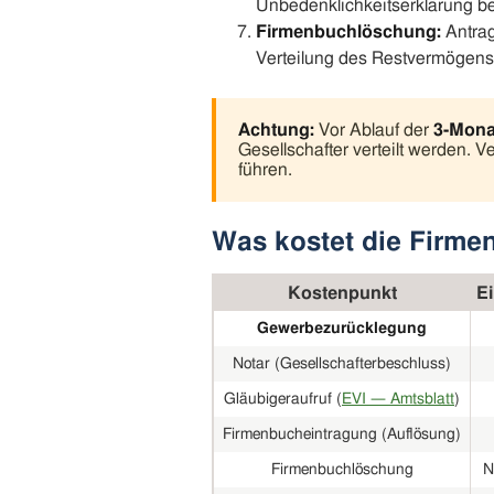
Unbedenklichkeitserklärung b
Firmenbuchlöschung:
Antrag
Verteilung des Restvermögens
Achtung:
Vor Ablauf der
3-Monat
Gesellschafter verteilt werden. 
führen.
Was kostet die Firme
Kostenpunkt
E
Gewerbezurücklegung
Notar (Gesellschafterbeschluss)
Gläubigeraufruf (
EVI — Amtsblatt
)
Firmenbucheintragung (Auflösung)
Firmenbuchlöschung
N