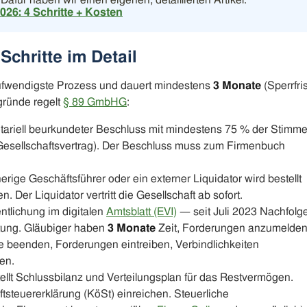
Dafür haben wir einen eigenen, detaillierten Artikel:
26: 4 Schritte + Kosten
Schritte im Detail
aufwendigste Prozess und dauert mindestens
3 Monate
(Sperrfris
gründe regelt
§ 89 GmbHG
:
ariell beurkundeter Beschluss mit mindestens 75 % der Stimm
 Gesellschaftsvertrag). Der Beschluss muss zum Firmenbuch
erige Geschäftsführer oder ein externer Liquidator wird bestellt
 Der Liquidator vertritt die Gesellschaft ab sofort.
entlichung im digitalen
Amtsblatt (EVI)
— seit Juli 2023 Nachfolg
itung. Gläubiger haben
3 Monate
Zeit, Forderungen anzumelden
 beenden, Forderungen eintreiben, Verbindlichkeiten
en.
tellt Schlussbilanz und Verteilungsplan für das Restvermögen.
tsteuererklärung (KöSt) einreichen. Steuerliche