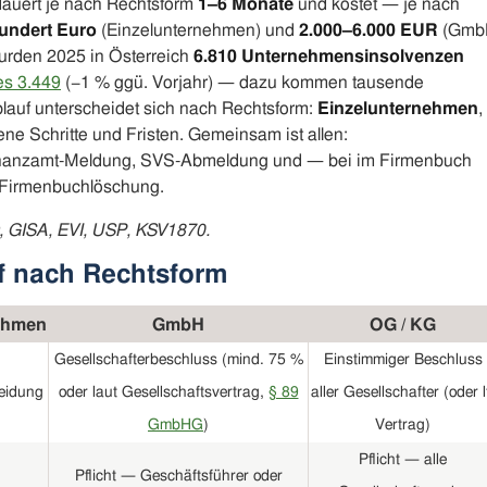
dauert je nach Rechtsform
1–6 Monate
und kostet — je nach
undert Euro
(Einzelunternehmen) und
2.000–6.000 EUR
(Gmb
rden 2025 in Österreich
6.810 Unternehmensinsolvenzen
es 3.449
(−1 % ggü. Vorjahr) — dazu kommen tausende
lauf unterscheidet sich nach Rechtsform:
Einzelunternehmen
,
ne Schritte und Fristen. Gemeinsam ist allen:
inanzamt-Meldung, SVS-Abmeldung und — bei im Firmenbuch
Firmenbuchlöschung.
O, GISA, EVI, USP, KSV1870.
uf nach Rechtsform
ehmen
GmbH
OG / KG
Gesellschafterbeschluss (mind. 75 %
Einstimmiger Beschluss
heidung
oder laut Gesellschaftsvertrag,
§ 89
aller Gesellschafter (oder l
GmbHG
)
Vertrag)
Pflicht — alle
Pflicht — Geschäftsführer oder