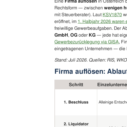
Eine
Firma auflösen
in Österreich 
Rechtsform — zwischen
wenigen h
mit Steuerberater). Laut
KSV1870
wu
eröffnet, im
1. Halbjahr 2026 waren 
freiwillige Gewerbeaufgaben. Der Ab
GmbH
,
OG
oder
KG
— jede hat eige
Gewerbezurücklegung via GISA
, F
eingetragenen Unternehmen — die 
Stand: Juli 2026. Quellen: RIS, WK
Firma auflösen: Abla
Schritt
Einzeluntern
1. Beschluss
Alleinige Entsc
2. Liquidator