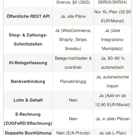
Grenze, §6 UStG)
SKR03/SKR04)
Nur XL-Plan (32,90
Öffentliche REST API
Ja, alle Pläne
EUR/Monat)
Ja (WooCommerce,
Ja (über
Shop- & Zahlungs-
Shopify, Stripe,
Integrations-
Schnittstellen
Smoobu)
Marktplatz)
Belege hochladen &
Ja, 80–90 %
KI-Belegerfassung
zuordnen
automatisch
Ja, automatischer
Bankverbindung
Planabhängig
Import
Ja (Add-on ab
Lohn & Gehalt
Nein
12,90 EUR/Monat)
E-Rechnung
Nein
Ja, in allen Plänen
(ZUGFeRD/XRechnung)
Doppelte Buchführung
Nein (E/A-Prinzip)
Ja (ab L-Plan)