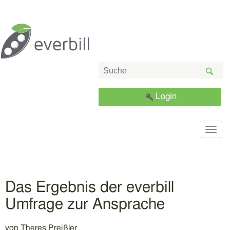
Login
Togg
navig
Das Ergebnis der everbill
Umfrage zur Ansprache
von
Theres Preißler