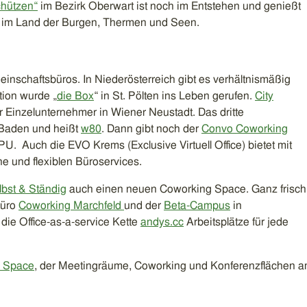
hützen“
im Bezirk Oberwart ist noch im Entstehen und genießt
g im Land der Burgen, Thermen und Seen.
einschaftsbüros. In Niederösterreich gibt es verhältnismäßig
tion wurde „
die Box
“ in St. Pölten ins Leben gerufen.
City
r Einzelunternehmer in Wiener Neustadt. Das dritte
 Baden und heißt
w80
. Dann gibt noch der
Convo Coworking
PU. Auch die EVO Krems (Exclusive Virtuell Office) bietet mit
 und flexiblen Büroservices.
lbst & Ständig
auch einen neuen Coworking Space. Ganz frisch
büro
Coworking Marchfeld
und der
Beta-Campus
in
 die Office-as-a-service Kette
andys.cc
Arbeitsplätze für jede
y Space
, der Meetingräume, Coworking und Konferenzflächen 