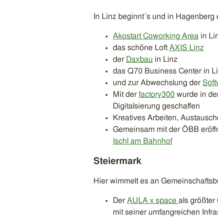
In Linz beginnt´s und in Hagenberg 
Akostart Coworking Area
in Li
das schöne Loft
AXIS Linz
der
Daxbau
in Linz
das Q70 Business Center in L
und zur Abwechslung der
Soft
Mit der
factory300
wurde in der
Digitalsierung geschaffen
Kreatives Arbeiten, Austausch
Gemeinsam mit der ÖBB eröff
Ischl am Bahnhof
Steiermark
Hier wimmelt es an Gemeinschaftsbür
Der
AULA x space
als größter
mit seiner umfangreichen Infra