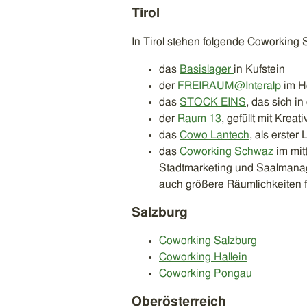
Tirol
In Tirol stehen folgende Coworking
das
Basislager
in Kufstein
der
FREIRAUM@Interalp
im H
das
STOCK EINS
, das sich i
der
Raum 13
, gefüllt mit Kreat
das
Cowo Lantech
, als erste
das
Coworking Schwaz
im mitt
Stadtmarketing und Saalman
auch größere Räumlichkeiten 
Salzburg
Coworking Salzburg
Coworking Hallein
Coworking Pongau
Oberösterreich