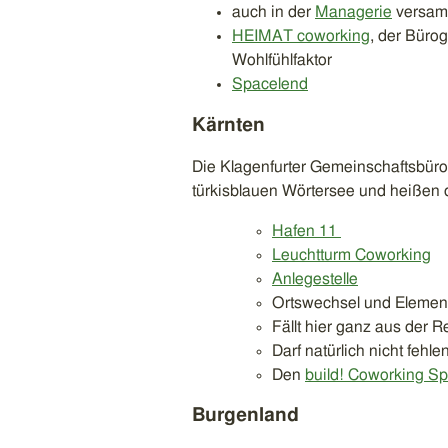
auch in der
Managerie
versamm
HEIMAT coworking
, der Büro
Wohlfühlfaktor
Spacelend
Kärnten
Die Klagenfurter Gemeinschaftsbür
türkisblauen Wörtersee und heißen
Hafen 11
Leuchtturm Coworking
Anlegestelle
Ortswechsel und Element
Fällt hier ganz aus der R
Darf natürlich nicht fehle
Den
build! Coworking S
Burgenland