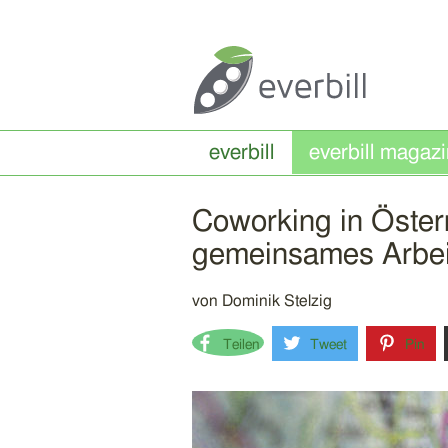
everbill
Coworking in Österr
gemeinsames Arbei
von
Dominik Stelzig
Teilen
Tweet
Pin