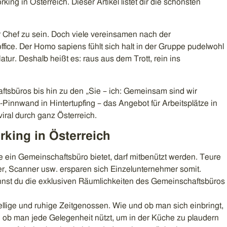
king in Österreich. Dieser Artikel listet dir die schönsten
er Chef zu sein. Doch viele vereinsamen nach der
ice. Der Homo sapiens fühlt sich halt in der Gruppe pudelwohl
atur. Deshalb heißt es: raus aus dem Trott, rein ins
tsbüros bis hin zu den „Sie – ich: Gemeinsam sind wir
-Pinnwand in Hintertupfing – das Angebot für Arbeitsplätze in
iral durch ganz Österreich.
rking in Österreich
die ein Gemeinschaftsbüro bietet, darf mitbenützt werden. Teure
r, Scanner usw. ersparen sich Einzelunternehmer somit.
st du die exklusiven Räumlichkeiten des Gemeinschaftsbüros
ellige und ruhige Zeitgenossen. Wie und ob man sich einbringt,
: ob man jede Gelegenheit nützt, um in der Küche zu plaudern