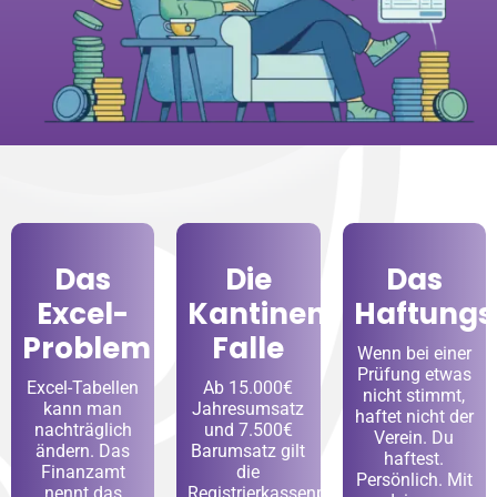
Das
Die
Das
Excel-
Kantinen-
Haftungsr
Problem
Falle
Wenn bei einer
Prüfung etwas
Excel-Tabellen
Ab 15.000€
nicht stimmt,
kann man
Jahresumsatz
haftet nicht der
nachträglich
und 7.500€
Verein. Du
ändern. Das
Barumsatz gilt
haftest.
Finanzamt
die
Persönlich. Mit
nennt das
Registrierkassenpflicht.