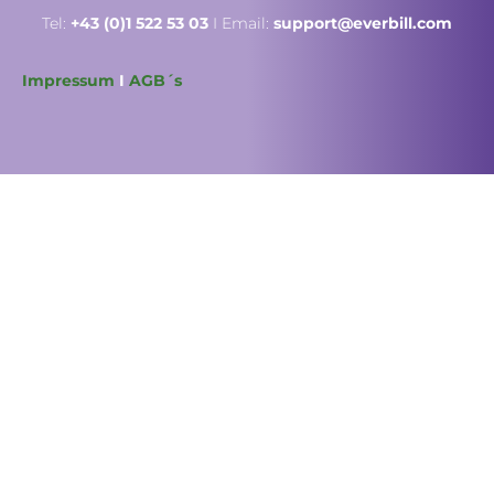
Tel:
+43 (0)1 522 53 03
I Email:
support@everbill.com
Impressum
I
AGB´s