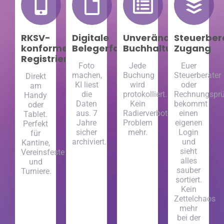
RKSV-
Digitale
Unveränderbare
Steuerber
konforme
Belegerfassung
Buchhaltung
Zugang
Registrierkasse
Foto
Jede
Euer
machen,
Buchung
Steuerberater
Direkt
KI liest
wird
oder
am
die
protokolliert.
Rechnungsprü
Handy
Daten
Kein
bekommt
oder
aus. 7
Radierverbot-
einen
Tablet.
Jahre
Problem
eigenen
Perfekt
sicher
mehr.
Login
für
archiviert.
und
Kantine,
sieht
Vereinsfeste
alles
und
sauber
Turniere.
sortiert.
Kein
Zettelchaos
mehr
bei der