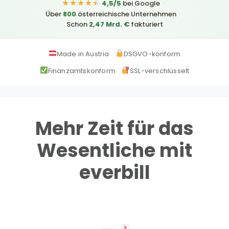
★★★★
★
·
4,5/5
bei Google
Über
800
österreichische Unternehmen
·
Schon
2,47 Mrd. €
fakturiert
Made in Austria
DSGVO-konform
Finanzamtskonform
SSL-verschlüsselt
Mehr Zeit für das
Wesentliche mit
everbill