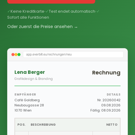
✓
Keine Kreditkarte
✓
Test endet automatisch
✓
•
•
Sofort alle Funktionen
Oder zuerst die Preise ansehen →
app.everbill.eu/rechnungen/neu
Lena Berger
Rechnung
Grafikdesign & Branding
EMPFÄNGER
DETAILS
Café Goldberg
Nr. 20260042
Neubaugasse 28
09.08.2026
1070 Wien
Fällig: 08.09.2026
POS.
BESCHREIBUNG
NETTO